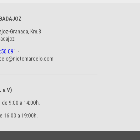
 BADAJOZ
ajoz-Granada, Km.3
Badajoz
250 091
-
celo@nietomarcelo.com
L a V)
: de 9:00 a 14:00h.
e 16:00 a 19:00h.